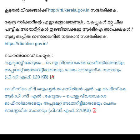
കൂടുതൽ വിവരങ്ങൾക്ക്
http://rti.kerala.gov.in
സന്ദർശിക്കുക.
കേന്ദ്ര സർക്കാറിന്റെ എല്ലാ മന്ത്രാലയങ്ങൾ , വകുപ്പുകൾ മറ്റു ചില
പബ്ലിക് അതോറിറ്റികൾ തുടങ്ങിയവക്കുള്ള ആർടിഐ അപേക്ഷകൾ /
ആദ്യ അപ്പീൽ ഓൺലൈനിൽ നൽകാൻ സന്ദർശിക്കുക.
https://rtionline.gov.in/
ഡൌണ്‍ലോഡ് ചെയ്യുക :
കളക്ടറേറ്റ് കോട്ടയം – പൊതു വിവരാവകാശ ഓഫീസർമാരുടേയും
അപ്പലേറ്റ് അതോറിട്ടിമാരുടേയും പേരും ഔദ്യോഗിക സ്ഥാനവും
(പി.ഡി.എഫ്. 120 KB)
ഓഫീസ് ഓഫ് ദി സ്പെഷ്യൽ തഹസിൽദാർ എൽ .എ ഓഫീസ് കെ.
ആർ.ഡി .സി .എൽ , കോട്ടയം – പൊതു വിവരാവകാശ
ഓഫീസർമാരുടേയും അപ്പലേറ്റ് അതോറിട്ടിമാരുടേയും പേരും
ഔദ്യോഗിക സ്ഥാനവും (പി.ഡി.എഫ്. 278KB)