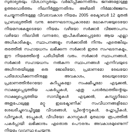
സുതാര്യതയും വിശ്വാസ്യതയും വർദ്ധിപ്പിക്കുന്നതിനും ജനങ്ങളോടുള്ള
ഉത്തരവാദിത്തം നിലനിർത്തുന്നതിനും അഴിമതി നിർമ്മാർജ്ജനം
ചെയ്യുന്നതിനുമുള്ള വിവരാവകാശ നിയമം 2005 ഒക്ടോബർ 12 മുതൽ
പ്രാബല്യത്തിൽ വന്നു. ഭരണഘടനാപ്രകാരമോ ലോകസഭയുടെയോ
നിയമസഭകളുടെയോ നിയമം വഴിയോ സർക്കാർ വിജ്ഞാപനം
വഴിയോ നിലവിൽ വന്നതോ, രൂപീകരിക്കപ്പെട്ടതോ ആയ എല്ലാ
അധികാരികളും, സ്ഥാപനങ്ങളും സർക്കാരിൽ നിന്നും ഏതെങ്കിലും
തരത്തിൽ സഹായധനം ലഭിക്കുന്ന സർക്കാർ ഇതര സംഘടനകളും,
ഈ നിയമത്തിന്റെ പരിധിയിൽ വരും. സർക്കാർ സ്ഥാപനങ്ങൾ,
സർക്കാർ സഹായധനം നൽകുന്ന സ്ഥാപനങ്ങൾ എന്നിവയുടെ
അധീനതയിലുള്ള ഒരു ജോലിയോ, പ്രമാണമോ രേഖയോ
പരിശോധിക്കുന്നതിനുള്ള അവകാശം, രേഖയുടെയോ
പ്രമാണത്തിന്‍റെയോ കുറിപ്പുകളോ സംക്ഷിപ്തമോ എടുക്കൽ,
സാക്ഷ്യപ്പെടുത്തിയ പകർപ്പുകൾ, ഏതു പദാർത്ഥത്തിന്റെയും
സാക്ഷ്യപ്പെടുത്തിയ സാമ്പിളുകൾ എടുക്കൽ, കമ്പ്യൂട്ടറിലോ
അതുപോലുള്ള മറ്റു ഇലക്ട്രോണിക് സംവിധാനങ്ങളിലോ
ശേഖരിച്ചുവെച്ചിട്ടുള്ള വിവരങ്ങൾ, പ്രിന്റൌട്ടുകൾ, ഫ്ലോപ്പികൾ,
ഡിസ്കുകൾ, ടേപ്പുകൾ, വീഡിയോ കാസറ്റുകൾ മുതലായ രൂപത്തിൽ
പകർപ്പായി ലഭിക്കാനും ഏതൊരു പൌരനും അവകാശമുണ്ടെന്ന്
നിയമം വ്യവസ്ഥ ചെയ്യുന്നു.