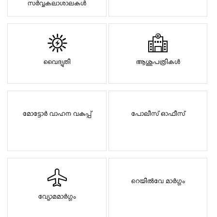
സർവ്വകലാശാലകൾ
വൈദ്യുതി
ആശുപത്രികൾ
മോട്ടോർ വാഹന വകുപ്പ്
പോലീസ് ഓഫീസ്
റെയിൽവേ മാർഗ്ഗം
വ്യോമമാർഗ്ഗം