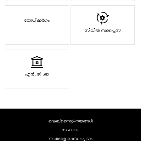
റോഡ് മാർഗ്ഗം
സിവിൽ സപ്ലൈസ്
എൻ. ജി .ഓ
വെബ്സൈറ്റ്-നയങ്ങള്‍
സഹായം
ഞങ്ങളെ ബന്ധപ്പെടാം