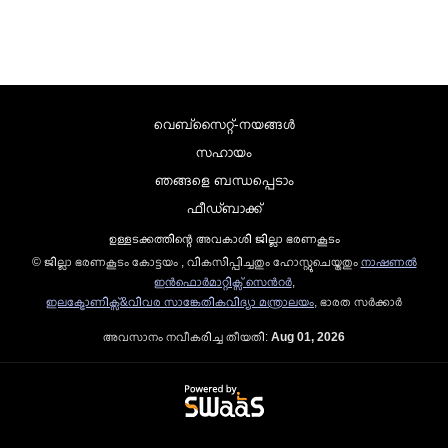
വെബ്സൈറ്റ്-നയങ്ങള്‍
സഹായം
ഞങ്ങളെ ബന്ധപ്പെടാം
ഫീഡ്ബാക്ക്
ഉള്ളടക്കത്തിന്റെ അവകാശി ജില്ലാ ഭരണകൂടം
© ജില്ലാ ഭരണകൂടം കോട്ടയം , വികസിപ്പിച്ചതും ഹോസ്റ്റുചെയ്തതും
നാഷണല്‍
ഇന്‍ഫൊര്‍മാറ്റിക്സ് സെന്‍റര്‍
,
ഇലക്ട്രോണിക്സ്&വിവര സാങ്കേതികവിദ്യാ മന്ത്രാലയം
, ഭാരത സര്‍ക്കാര്‍
അവസാനം നവീകരിച്ച തീയതി:
Aug 01, 2026