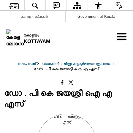
കേരള സർക്കാർ
Government of Kerala
കോട്ടയം
KOTTAYAM
ഹോം പേജ്
ഡയറക്‌ടറി
ജില്ലാ കളക്ടർമാരുടെ രൂപരേഖ
ഡോ . പി കെ ജയശ്രീ ഐ എ എസ്
ഡോ . പി കെ ജയശ്രീ ഐ എ
എസ്