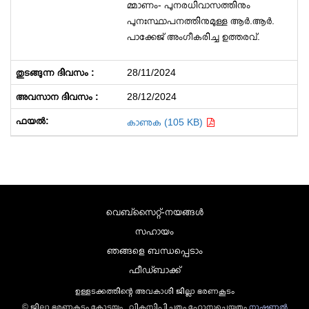
മ്മാണം- പുനരധിവാസത്തിനും
പുനഃസ്ഥാപനത്തിനുമുള്ള ആർ.ആർ.
പാക്കേജ് അംഗീകരിച്ച ഉത്തരവ്.
28/11/2024
28/12/2024
കാണുക (105 KB)
വെബ്സൈറ്റ്-നയങ്ങള്‍
സഹായം
ഞങ്ങളെ ബന്ധപ്പെടാം
ഫീഡ്ബാക്ക്
ഉള്ളടക്കത്തിന്റെ അവകാശി ജില്ലാ ഭരണകൂടം
© ജില്ലാ ഭരണകൂടം കോട്ടയം , വികസിപ്പിച്ചതും ഹോസ്റ്റുചെയ്തതും
നാഷണല്‍